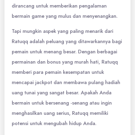
dirancang untuk memberikan pengalaman
bermain game yang mulus dan menyenangkan.
Tapi mungkin aspek yang paling menarik dari
Ratuqq adalah peluang yang ditawarkannya bagi
pemain untuk menang besar. Dengan berbagai
permainan dan bonus yang murah hati, Ratuqq
memberi para pemain kesempatan untuk
mencapai jackpot dan membawa pulang hadiah
uang tunai yang sangat besar. Apakah Anda
bermain untuk bersenang -senang atau ingin
menghasilkan uang serius, Ratuqq memiliki
potensi untuk mengubah hidup Anda.