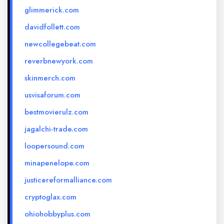
glimmerick.com
davidfollett.com
newcollegebeat.com
reverbnewyork.com
skinmerch.com
usvisaforum.com
bestmovierulz.com
jagalchi-trade.com
loopersound.com
minapenelope.com
justicereformalliance.com
cryptoglax.com
ohiohobbyplus.com