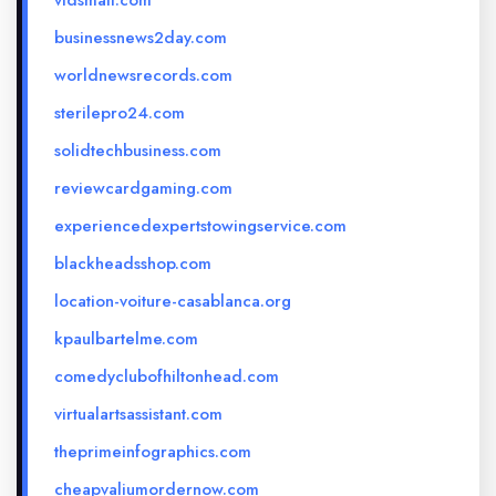
vidsmall.com
businessnews2day.com
worldnewsrecords.com
sterilepro24.com
solidtechbusiness.com
reviewcardgaming.com
experiencedexpertstowingservice.com
blackheadsshop.com
location-voiture-casablanca.org
kpaulbartelme.com
comedyclubofhiltonhead.com
virtualartsassistant.com
theprimeinfographics.com
cheapvaliumordernow.com