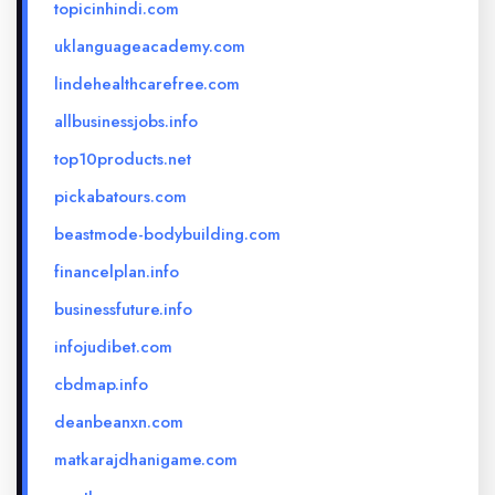
topicinhindi.com
uklanguageacademy.com
lindehealthcarefree.com
allbusinessjobs.info
top10products.net
pickabatours.com
beastmode-bodybuilding.com
financelplan.info
businessfuture.info
infojudibet.com
cbdmap.info
deanbeanxn.com
matkarajdhanigame.com