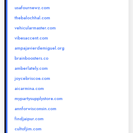
usafournewz.com
thebalochhal.com
vehicularmaster.com
vibesaccent.com
ampajavierdemiguel.org
brainboosters.co
amberlately.com
joycebriscoe.com
aicarmina.com
mypartysupplystore.com
annforwisconsin.com
findjaipur.com
cultofjim.com