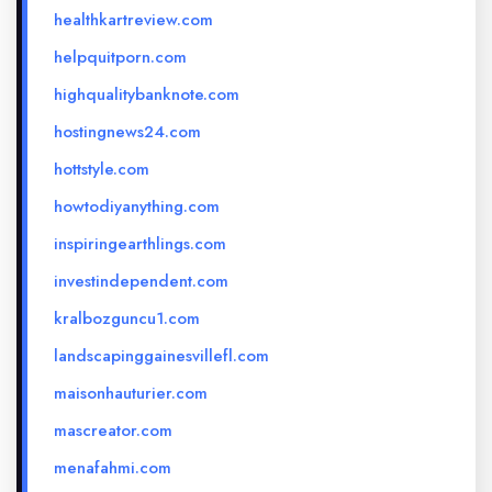
healthkartreview.com
helpquitporn.com
highqualitybanknote.com
hostingnews24.com
hottstyle.com
howtodiyanything.com
inspiringearthlings.com
investindependent.com
kralbozguncu1.com
landscapinggainesvillefl.com
maisonhauturier.com
mascreator.com
menafahmi.com