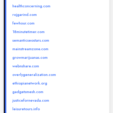
healthconcerning.com
rojgarind.com
fewhour.com
18minutetimer.com
semanticseostars.com
mainstreamzone.com
growmarijuanas.com
webnshare.com
overlygeneralization.com
ethiopianetwork.org
gadgetsmesh.com
justicefornevada.com
leisuretours.info