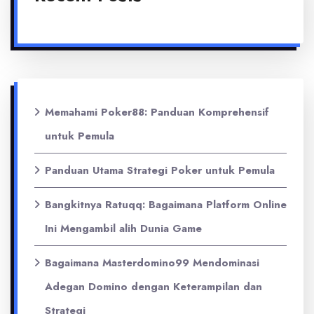
Memahami Poker88: Panduan Komprehensif
untuk Pemula
Panduan Utama Strategi Poker untuk Pemula
Bangkitnya Ratuqq: Bagaimana Platform Online
Ini Mengambil alih Dunia Game
Bagaimana Masterdomino99 Mendominasi
Adegan Domino dengan Keterampilan dan
Strategi