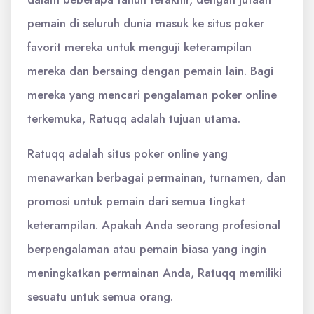
pemain di seluruh dunia masuk ke situs poker
favorit mereka untuk menguji keterampilan
mereka dan bersaing dengan pemain lain. Bagi
mereka yang mencari pengalaman poker online
terkemuka, Ratuqq adalah tujuan utama.
Ratuqq adalah situs poker online yang
menawarkan berbagai permainan, turnamen, dan
promosi untuk pemain dari semua tingkat
keterampilan. Apakah Anda seorang profesional
berpengalaman atau pemain biasa yang ingin
meningkatkan permainan Anda, Ratuqq memiliki
sesuatu untuk semua orang.