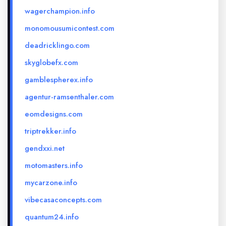
wagerchampion.info
monomousumicontest.com
deadricklingo.com
skyglobefx.com
gamblespherex.info
agentur-ramsenthaler.com
eomdesigns.com
triptrekker.info
gendxxi.net
motomasters.info
mycarzone.info
vibecasaconcepts.com
quantum24.info