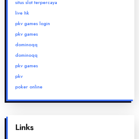
situs slot terpercaya
live hk
pkv games login
pkv games
dominoqq
dominoqq
pkv games
pkv
poker online
Links