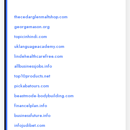
thecedarglenmaltshop.com
georgemason.org
topicinhindi.com
uklanguageacademy.com
lindehealthcarefree.com
allbusinessjobs.info
top10products.net
pickabatours.com
beastmode-bodybuilding.com
financelplan.info
businessfuture.info
infojudibet.com