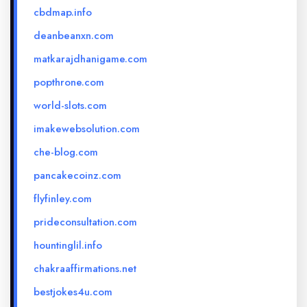
cbdmap.info
deanbeanxn.com
matkarajdhanigame.com
popthrone.com
world-slots.com
imakewebsolution.com
che-blog.com
pancakecoinz.com
flyfinley.com
prideconsultation.com
hountinglil.info
chakraaffirmations.net
bestjokes4u.com