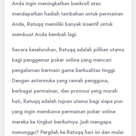
Anda ingin meningkatkan bankroll atau
mendapatkan hadiah tambahan untuk permainan
Anda, Ratuqq memiliki banyak insentif untuk
membuat Anda kembali lagi.
Secara keseluruhan, Ratuqq adalah pilihan utama
bagi penggemar poker online yang mencari
pengalaman bermain game berkualitas tinggi.
Dengan antarmuka yang ramah pengguna,
berbagai permainan, dan promosi yang murah
hati, Ratuqq adalah tujuan utama bagi siapa pun
yang ingin membawa permainan poker online
mereka ke tingkat berikutnya. Jadi mengapa
menunggu? Pergilah ke Ratuqq hari ini dan mulai