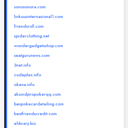
sonosonora.com
linkuusinternasional1.com
friendsroll.com
spiderclothing.net
wondergadgetsshop.com
seatgurunews.com
3net.info
codeplex.info
okena.info
akunidpropokerqq.com
bespokecardetailing.com
bestfriendscredit.com
elibrary.biz