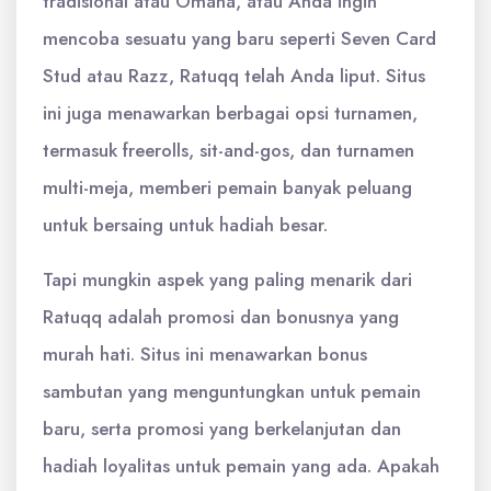
tradisional atau Omaha, atau Anda ingin
mencoba sesuatu yang baru seperti Seven Card
Stud atau Razz, Ratuqq telah Anda liput. Situs
ini juga menawarkan berbagai opsi turnamen,
termasuk freerolls, sit-and-gos, dan turnamen
multi-meja, memberi pemain banyak peluang
untuk bersaing untuk hadiah besar.
Tapi mungkin aspek yang paling menarik dari
Ratuqq adalah promosi dan bonusnya yang
murah hati. Situs ini menawarkan bonus
sambutan yang menguntungkan untuk pemain
baru, serta promosi yang berkelanjutan dan
hadiah loyalitas untuk pemain yang ada. Apakah