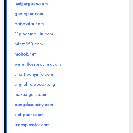
lustgurgaon.com
geniejaar.com
bobbyslot.com
11placemoulin.com
mintz360.com
mohob.net
weightlossprodigy.com
smarttechyinfo.com
digitalnotebook.org
maxualguru.com
bongdasuncity.com
slot-pachi.com
freespinsslot.com