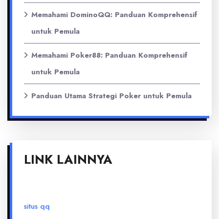
Memahami DominoQQ: Panduan Komprehensif
untuk Pemula
Memahami Poker88: Panduan Komprehensif
untuk Pemula
Panduan Utama Strategi Poker untuk Pemula
LINK LAINNYA
situs qq