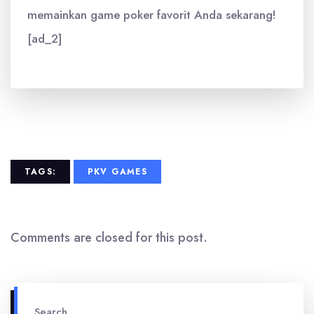
memainkan game poker favorit Anda sekarang!
[ad_2]
TAGS:
PKV GAMES
Comments are closed for this post.
Search