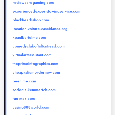
reviewcardgaming.com
experiencedexpertstowingservice.com
blackheadsshop.com
location-voiture-casablanca.org
kpaulbartelme.com
comedyclubofhiltonhead.com
virtualartsassistant.com
theprimeinfographics.com
cheapvaliumordernow.com
beenime.com
sodecia-kemmerich.com
fun-mak.com
casino888world.com