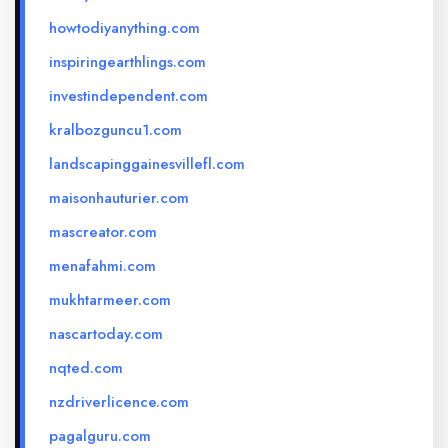
howtodiyanything.com
inspiringearthlings.com
investindependent.com
kralbozguncu1.com
landscapinggainesvillefl.com
maisonhauturier.com
mascreator.com
menafahmi.com
mukhtarmeer.com
nascartoday.com
nqted.com
nzdriverlicence.com
pagalguru.com