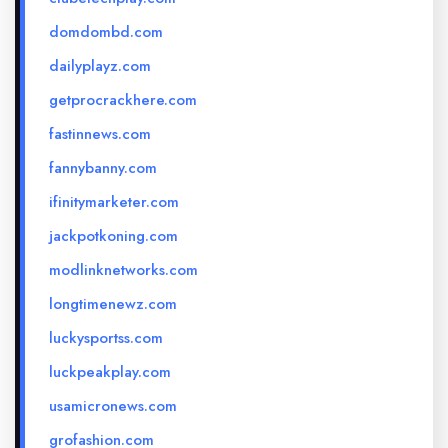
domdombd.com
dailyplayz.com
getprocrackhere.com
fastinnews.com
fannybanny.com
ifinitymarketer.com
jackpotkoning.com
modlinknetworks.com
longtimenewz.com
luckysportss.com
luckpeakplay.com
usamicronews.com
grofashion.com