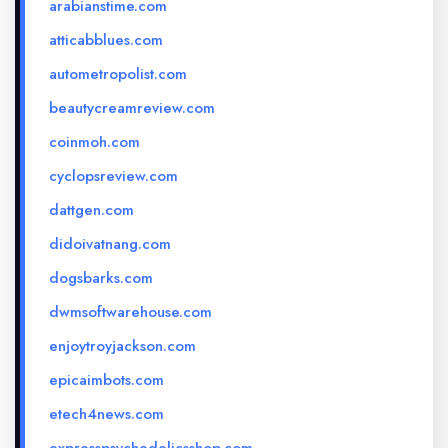
arabianstime.com
atticabblues.com
autometropolist.com
beautycreamreview.com
coinmoh.com
cyclopsreview.com
dattgen.com
didoivatnang.com
dogsbarks.com
dwmsoftwarehouse.com
enjoytroyjackson.com
epicaimbots.com
etech4news.com