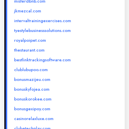
misterdbnb.com
jkmezcal.com
intervaltrainingexercises.com
tyestylebusinesssolutions.com
royalpoipet.com
thestaurant.com
bestlinktrackingsoftware.com
clublubupoo.com
bonusmazijeu.com
bonuskyfojea.com
bonuskorokee.com
bonusgexipoy.com
casinorelaxluxe.com
clubetechplay.com