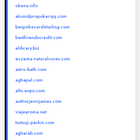
okena.info
akunidpropokerqq.com
bespokecardetailing.com
bestfriendscredit.com
elibrary.biz
eczema-naturalcures.com
astro-bath.com
aghapal.com
altu-expo.com
authorjennijames.com
viajearoma.net
tsutsuji-parkin.com
agharab.com