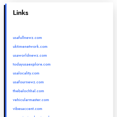
Links
usafullnewz.com
uktimenetwork.com
usaworldnewz.com
todayusaexplore.com
usalocality.com
usafournewz.com
thebalochhal.com
vehicularmaster.com
vibesaccent.com