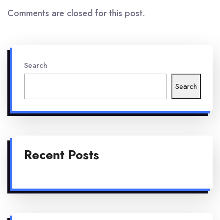
Comments are closed for this post.
Search
Search
Recent Posts