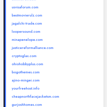
usvisaforum.com
bestmovierulz.com
jagalchi-trade.com
loopersound.com
minapenelope.com
justicereformalliance.com
cryptoglax.com
ohiohobbyplus.com
bogothemes.com
ajino-mingei.com
yourfreehost.info
cheapnorthfacejacketsm.com
gurjoshhomes.com