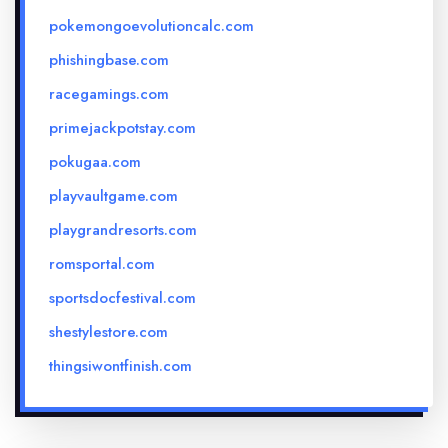
pokemongoevolutioncalc.com
phishingbase.com
racegamings.com
primejackpotstay.com
pokugaa.com
playvaultgame.com
playgrandresorts.com
romsportal.com
sportsdocfestival.com
shestylestore.com
thingsiwontfinish.com