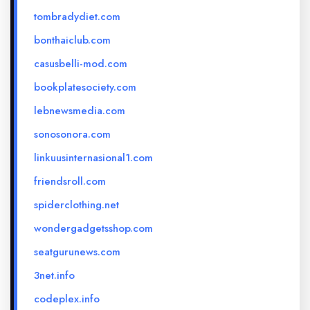
tombradydiet.com
bonthaiclub.com
casusbelli-mod.com
bookplatesociety.com
lebnewsmedia.com
sonosonora.com
linkuusinternasional1.com
friendsroll.com
spiderclothing.net
wondergadgetsshop.com
seatgurunews.com
3net.info
codeplex.info