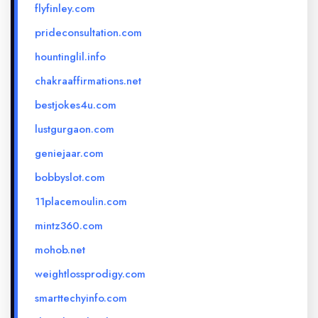
flyfinley.com
prideconsultation.com
hountinglil.info
chakraaffirmations.net
bestjokes4u.com
lustgurgaon.com
geniejaar.com
bobbyslot.com
11placemoulin.com
mintz360.com
mohob.net
weightlossprodigy.com
smarttechyinfo.com