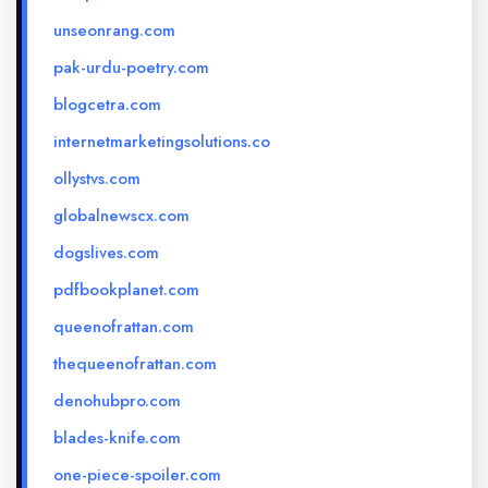
unseonrang.com
pak-urdu-poetry.com
blogcetra.com
internetmarketingsolutions.co
ollystvs.com
globalnewscx.com
dogslives.com
pdfbookplanet.com
queenofrattan.com
thequeenofrattan.com
denohubpro.com
blades-knife.com
one-piece-spoiler.com