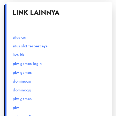
LINK LAINNYA
situs qq
situs slot terpercaya
live hk
pkv games login
pkv games
dominoqq
dominoqq
pkv games
pkv