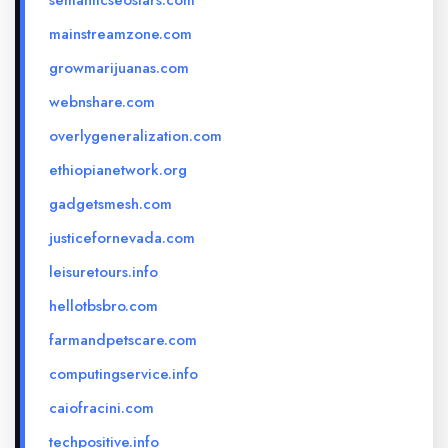
semanticseostars.com
mainstreamzone.com
growmarijuanas.com
webnshare.com
overlygeneralization.com
ethiopianetwork.org
gadgetsmesh.com
justicefornevada.com
leisuretours.info
hellotbsbro.com
farmandpetscare.com
computingservice.info
caiofracini.com
techpositive.info