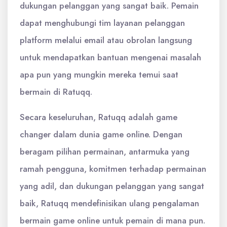
dukungan pelanggan yang sangat baik. Pemain
dapat menghubungi tim layanan pelanggan
platform melalui email atau obrolan langsung
untuk mendapatkan bantuan mengenai masalah
apa pun yang mungkin mereka temui saat
bermain di Ratuqq.
Secara keseluruhan, Ratuqq adalah game
changer dalam dunia game online. Dengan
beragam pilihan permainan, antarmuka yang
ramah pengguna, komitmen terhadap permainan
yang adil, dan dukungan pelanggan yang sangat
baik, Ratuqq mendefinisikan ulang pengalaman
bermain game online untuk pemain di mana pun.