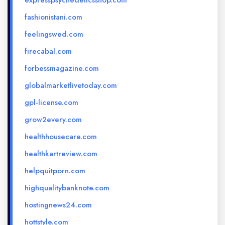
expresspsychedelicsshop.com
fashionistani.com
feelingswed.com
firecabal.com
forbessmagazine.com
globalmarketlivetoday.com
gpl-license.com
grow2every.com
healthhousecare.com
healthkartreview.com
helpquitporn.com
highqualitybanknote.com
hostingnews24.com
hottstyle.com