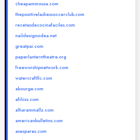
cheapammousa.com
thepositiveladiessoccerclub.com
recetasdecocinafaciles.com
naildesignsidea.net
greatpai.com
paperlanterntheatre.org
freeworshipnetwork.com
watercraftllc.com
abourge.com
afiliixs.com
alharammallz.com
americanbulletins.com
asespares.com