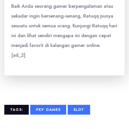
Baik Anda seorang gamer berpengalaman atau
sekadar ingin bersenang-senang, Ratuqq punya
sesuatu untuk semua orang. Kunjungi Ratuqq hari
ini dan lihat sendiri mengapa ini dengan cepat
menjadi favorit di kalangan gamer online.
[ad_2]
TAGS:
PKV GAMES
SLOT