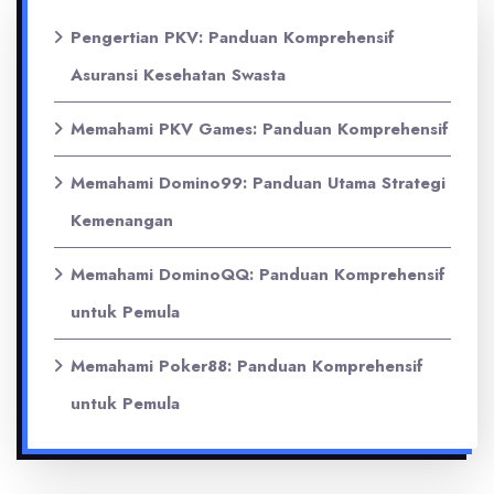
Pengertian PKV: Panduan Komprehensif
Asuransi Kesehatan Swasta
Memahami PKV Games: Panduan Komprehensif
Memahami Domino99: Panduan Utama Strategi
Kemenangan
Memahami DominoQQ: Panduan Komprehensif
untuk Pemula
Memahami Poker88: Panduan Komprehensif
untuk Pemula