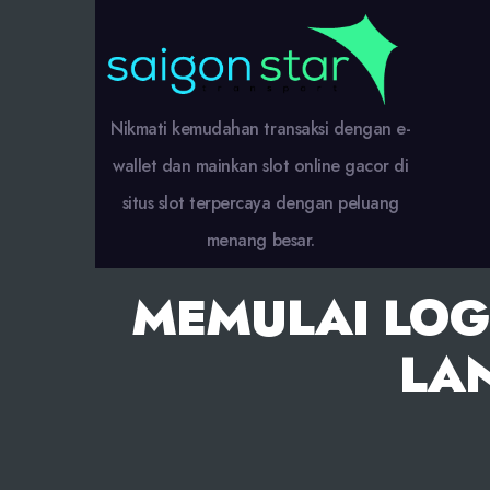
Slot
Online
Gacor
Nikmati kemudahan transaksi dengan e-
di
wallet dan mainkan slot online gacor di
Situs
situs slot terpercaya dengan peluang
Slot
menang besar.
Terpercaya
dengan
MEMULAI LOG
Fitur
LA
E-
Wallet