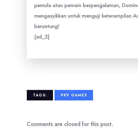
pemula atau pemain berpengalaman, Domi
mengasyikkan untuk menguji keterampilan
beruntung!
[ad_2]
TAGS:
PKV GAMES
Comments are closed for this post.