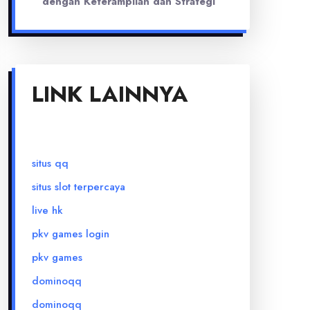
dengan Keterampilan dan Strategi
LINK LAINNYA
situs qq
situs slot terpercaya
live hk
pkv games login
pkv games
dominoqq
dominoqq