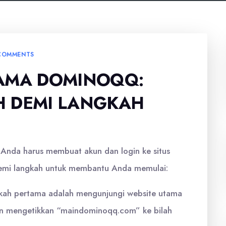
COMMENTS
TAMA DOMINOQQ:
H DEMI LANGKAH
 Anda harus membuat akun dan login ke situs
demi langkah untuk membantu Anda memulai:
kah pertama adalah mengunjungi website utama
n mengetikkan “maindominoqq.com” ke bilah