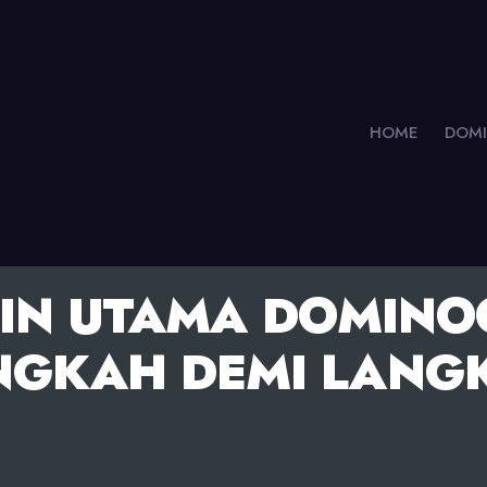
HOME
DOM
IN UTAMA DOMINO
NGKAH DEMI LANG