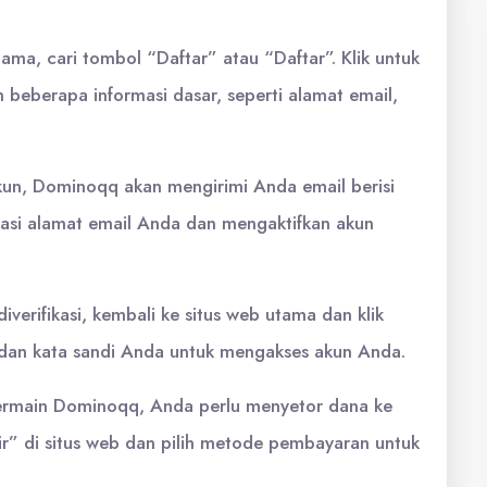
tama, cari tombol “Daftar” atau “Daftar”. Klik untuk
eberapa informasi dasar, seperti alamat email,
akun, Dominoqq akan mengirimi Anda email berisi
fikasi alamat email Anda dan mengaktifkan akun
verifikasi, kembali ke situs web utama dan klik
an kata sandi Anda untuk mengakses akun Anda.
ermain Dominoqq, Anda perlu menyetor dana ke
ir” di situs web dan pilih metode pembayaran untuk