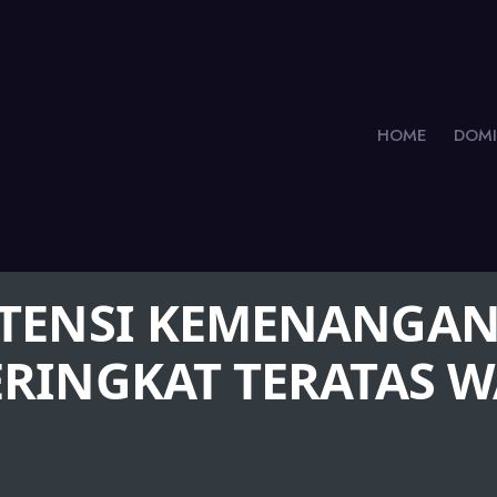
HOME
DOM
TENSI KEMENANGA
ERINGKAT TERATAS 