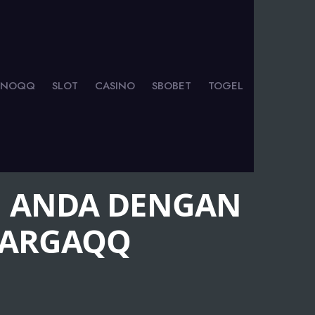
INOQQ
SLOT
CASINO
SBOBET
TOGEL
N ANDA DENGAN
WARGAQQ