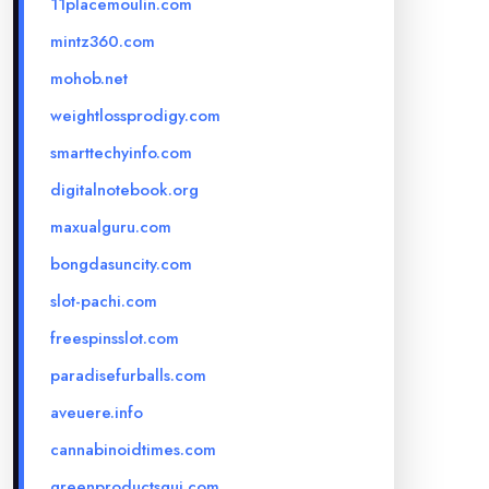
11placemoulin.com
mintz360.com
mohob.net
weightlossprodigy.com
smarttechyinfo.com
digitalnotebook.org
maxualguru.com
bongdasuncity.com
slot-pachi.com
freespinsslot.com
paradisefurballs.com
aveuere.info
cannabinoidtimes.com
greenproductsgui.com