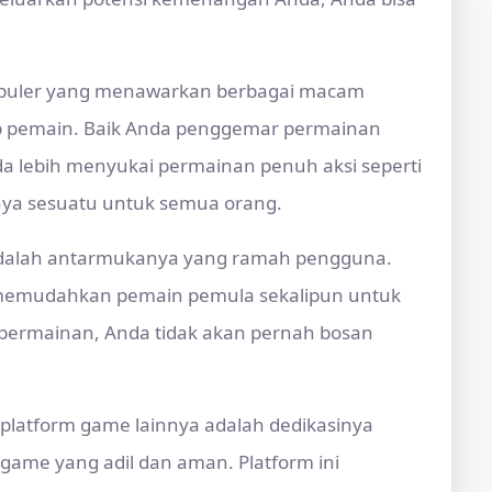
opuler yang menawarkan berbagai macam
p pemain. Baik Anda penggemar permainan
da lebih menyukai permainan penuh aksi seperti
nya sesuatu untuk semua orang.
 adalah antarmukanya yang ramah pengguna.
a memudahkan pemain pemula sekalipun untuk
permainan, Anda tidak akan pernah bosan
atform game lainnya adalah dedikasinya
me yang adil dan aman. Platform ini