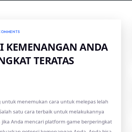
COMMENTS
SI KEMENANGAN ANDA
NGKAT TERATAS
ing untuk menemukan cara untuk melepas lelah
 Salah satu cara terbaik untuk melakukannya
jika Anda mencari platform game berperingkat
luarkan potensi kemenangan Anda, Anda bisa