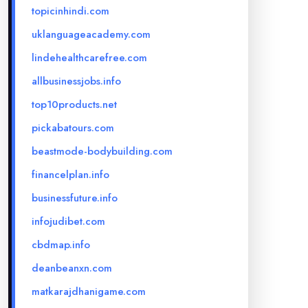
topicinhindi.com
uklanguageacademy.com
lindehealthcarefree.com
allbusinessjobs.info
top10products.net
pickabatours.com
beastmode-bodybuilding.com
financelplan.info
businessfuture.info
infojudibet.com
cbdmap.info
deanbeanxn.com
matkarajdhanigame.com