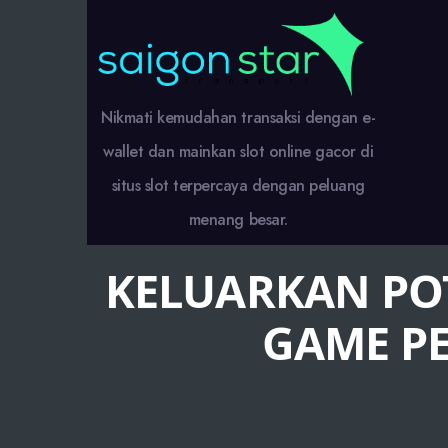
Slot
Online
Gacor
Nikmati kemudahan transaksi dengan e-
di
wallet dan mainkan slot online gacor di
Situs
situs slot terpercaya dengan peluang
Slot
menang besar.
Terpercaya
dengan
KELUARKAN PO
Fitur
GAME P
E-
Wallet