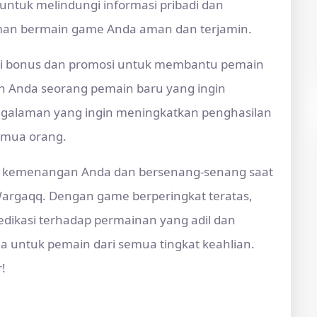
untuk melindungi informasi pribadi dan
an bermain game Anda aman dan terjamin.
ai bonus dan promosi untuk membantu pemain
Anda seorang pemain baru yang ingin
ngalaman yang ingin meningkatkan penghasilan
emua orang.
nsi kemenangan Anda dan bersenang-senang saat
argaqq. Dengan game berperingkat teratas,
ikasi terhadap permainan yang adil dan
 untuk pemain dari semua tingkat keahlian.
!