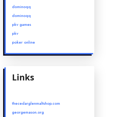
dominoqq
dominoqq
pkv games
pkv
poker online
Links
thecedarglenmaltshop.com
georgemason.org