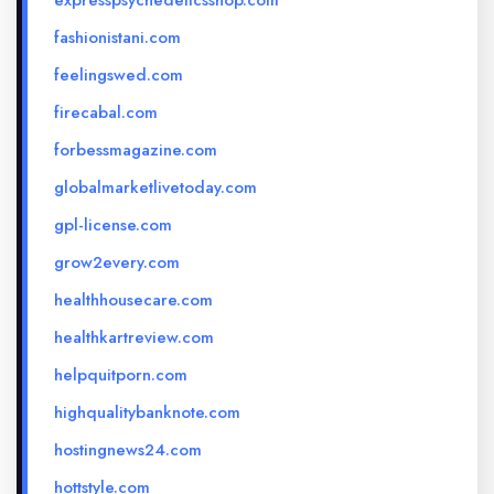
expresspsychedelicsshop.com
fashionistani.com
feelingswed.com
firecabal.com
forbessmagazine.com
globalmarketlivetoday.com
gpl-license.com
grow2every.com
healthhousecare.com
healthkartreview.com
helpquitporn.com
highqualitybanknote.com
hostingnews24.com
hottstyle.com