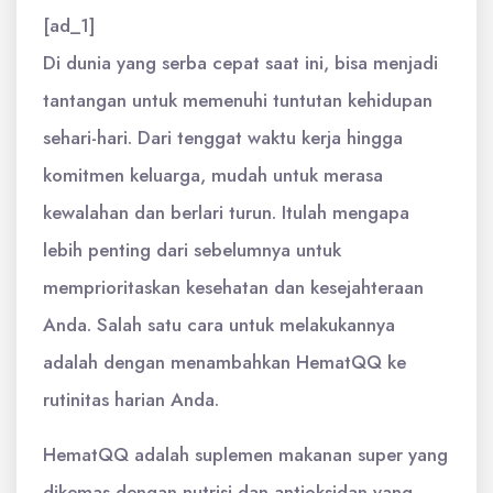
[ad_1]
Di dunia yang serba cepat saat ini, bisa menjadi
tantangan untuk memenuhi tuntutan kehidupan
sehari-hari. Dari tenggat waktu kerja hingga
komitmen keluarga, mudah untuk merasa
kewalahan dan berlari turun. Itulah mengapa
lebih penting dari sebelumnya untuk
memprioritaskan kesehatan dan kesejahteraan
Anda. Salah satu cara untuk melakukannya
adalah dengan menambahkan HematQQ ke
rutinitas harian Anda.
HematQQ adalah suplemen makanan super yang
dikemas dengan nutrisi dan antioksidan yang