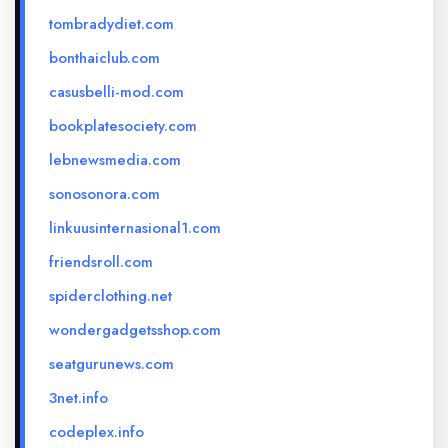
tombradydiet.com
bonthaiclub.com
casusbelli-mod.com
bookplatesociety.com
lebnewsmedia.com
sonosonora.com
linkuusinternasional1.com
friendsroll.com
spiderclothing.net
wondergadgetsshop.com
seatgurunews.com
3net.info
codeplex.info