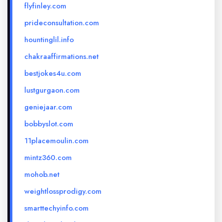
flyfinley.com
prideconsultation.com
hountinglil.info
chakraaffirmations.net
bestjokes4u.com
lustgurgaon.com
geniejaar.com
bobbyslot.com
11placemoulin.com
mintz360.com
mohob.net
weightlossprodigy.com
smarttechyinfo.com