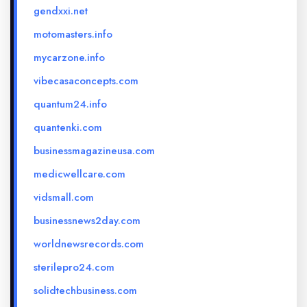
gendxxi.net
motomasters.info
mycarzone.info
vibecasaconcepts.com
quantum24.info
quantenki.com
businessmagazineusa.com
medicwellcare.com
vidsmall.com
businessnews2day.com
worldnewsrecords.com
sterilepro24.com
solidtechbusiness.com