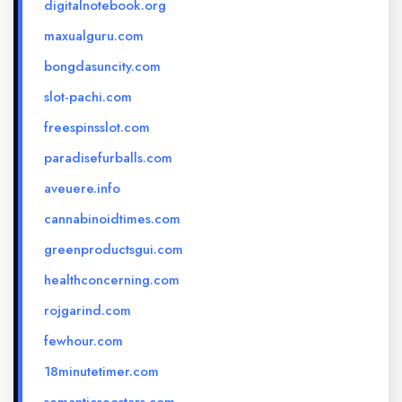
digitalnotebook.org
maxualguru.com
bongdasuncity.com
slot-pachi.com
freespinsslot.com
paradisefurballs.com
aveuere.info
cannabinoidtimes.com
greenproductsgui.com
healthconcerning.com
rojgarind.com
fewhour.com
18minutetimer.com