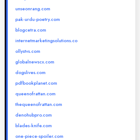
unseonrang.com
pak-urdu-poetry.com
blogcetra.com
internetmarketingsolutions.co
ollystvs.com
globalnewscx.com
dogslives.com
pdfbookplanet.com
queenofrattan.com
thequeenofrattan.com
denohubpro.com
blades-knife.com
one-piece-spoiler.com