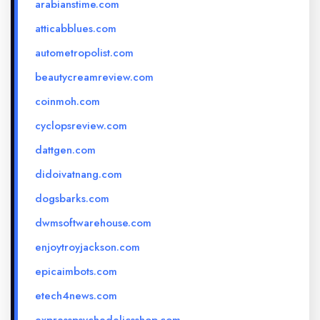
arabianstime.com
atticabblues.com
autometropolist.com
beautycreamreview.com
coinmoh.com
cyclopsreview.com
dattgen.com
didoivatnang.com
dogsbarks.com
dwmsoftwarehouse.com
enjoytroyjackson.com
epicaimbots.com
etech4news.com