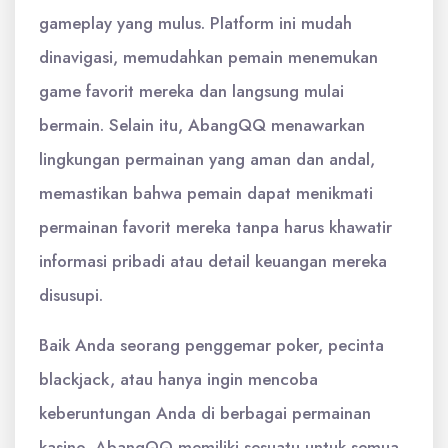
gameplay yang mulus. Platform ini mudah
dinavigasi, memudahkan pemain menemukan
game favorit mereka dan langsung mulai
bermain. Selain itu, AbangQQ menawarkan
lingkungan permainan yang aman dan andal,
memastikan bahwa pemain dapat menikmati
permainan favorit mereka tanpa harus khawatir
informasi pribadi atau detail keuangan mereka
disusupi.
Baik Anda seorang penggemar poker, pecinta
blackjack, atau hanya ingin mencoba
keberuntungan Anda di berbagai permainan
kasino, AbangQQ memiliki sesuatu untuk semua