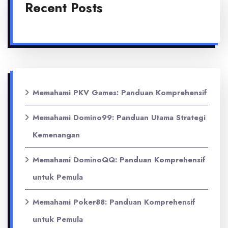
Recent Posts
Memahami PKV Games: Panduan Komprehensif
Memahami Domino99: Panduan Utama Strategi
Kemenangan
Memahami DominoQQ: Panduan Komprehensif
untuk Pemula
Memahami Poker88: Panduan Komprehensif
untuk Pemula