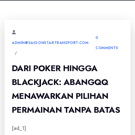
0
ADMIN@SAIGONSTARTRANSPORT.COM
COMMENTS
DARI POKER HINGGA
BLACKJACK: ABANGQQ
MENAWARKAN PILIHAN
PERMAINAN TANPA BATAS
[ad_1]