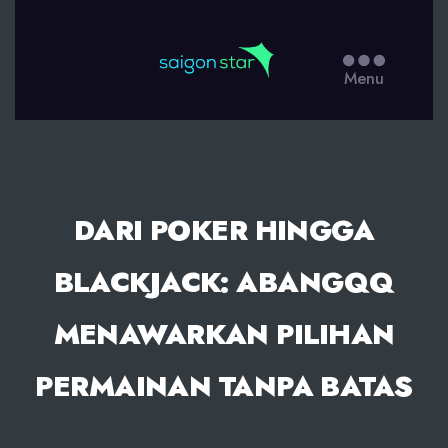
Slot
Menu
Online
Gacor
di
Situs
Slot
DARI POKER HINGGA
Terpercaya
BLACKJACK: ABANGQQ
dengan
Fitur
MENAWARKAN PILIHAN
E-
PERMAINAN TANPA BATAS
Wallet