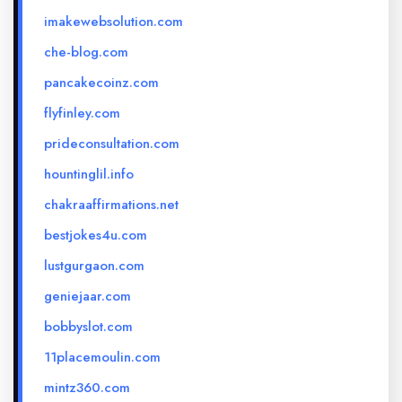
imakewebsolution.com
che-blog.com
pancakecoinz.com
flyfinley.com
prideconsultation.com
hountinglil.info
chakraaffirmations.net
bestjokes4u.com
lustgurgaon.com
geniejaar.com
bobbyslot.com
11placemoulin.com
mintz360.com