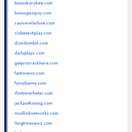
bonuskorokee.com
bonusgexipoy.com
casinorelaxluxe.com
clubetechplay.com
domdombd.com
dailyplayz.com
getprocrackhere.com
fastinnews.com
fannybanny.com
ifinitymarketer.com
jackpotkoning.com
modlinknetworks.com
longtimenewz.com