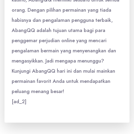
orang. Dengan pilihan permainan yang tiada
habisnya dan pengalaman pengguna terbaik,
AbangQQ adalah tujuan utama bagi para
penggemar perjudian online yang mencari
pengalaman bermain yang menyenangkan dan
mengasyikkan. Jadi mengapa menunggu?
Kunjungi AbangQQ hari ini dan mulai mainkan
permainan favorit Anda untuk mendapatkan
peluang menang besar!
[ad_2]