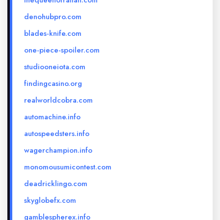
thequeenofrattan.com
denohubpro.com
blades-knife.com
one-piece-spoiler.com
studiooneiota.com
findingcasino.org
realworldcobra.com
automachine.info
autospeedsters.info
wagerchampion.info
monomousumicontest.com
deadricklingo.com
skyglobefx.com
gamblespherex.info