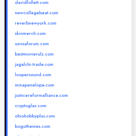
davidfollett.com
newcollegebeat.com
reverbnewyork.com
skinmerch.com
usvisaforum.com
bestmovierulz.com
jagalchi-trade.com
loopersound.com
minapenelope.com
justicereformalliance.com
cryptoglax.com
ohiohobbyplus.com
bogothemes.com