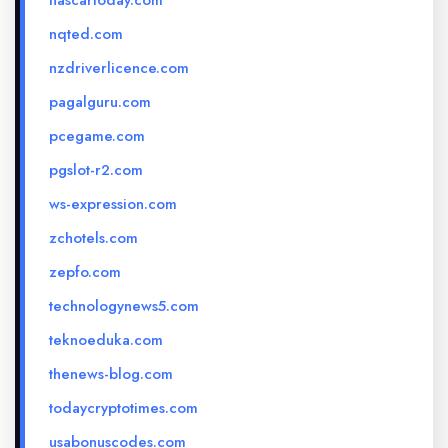
nascartoday.com
nqted.com
nzdriverlicence.com
pagalguru.com
pcegame.com
pgslot-r2.com
ws-expression.com
zchotels.com
zepfo.com
technologynews5.com
teknoeduka.com
thenews-blog.com
todaycryptotimes.com
usabonuscodes.com