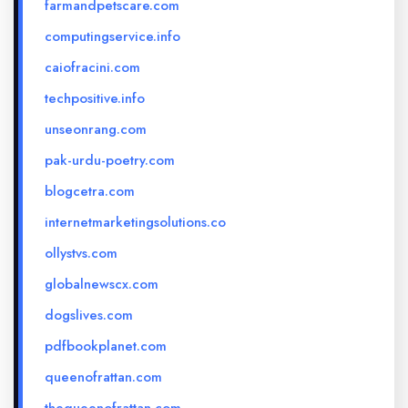
farmandpetscare.com
computingservice.info
caiofracini.com
techpositive.info
unseonrang.com
pak-urdu-poetry.com
blogcetra.com
internetmarketingsolutions.co
ollystvs.com
globalnewscx.com
dogslives.com
pdfbookplanet.com
queenofrattan.com