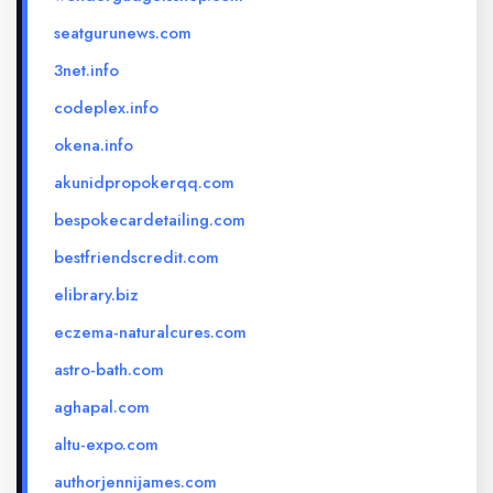
seatgurunews.com
3net.info
codeplex.info
okena.info
akunidpropokerqq.com
bespokecardetailing.com
bestfriendscredit.com
elibrary.biz
eczema-naturalcures.com
astro-bath.com
aghapal.com
altu-expo.com
authorjennijames.com