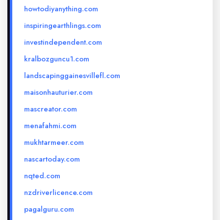
howtodiyanything.com
inspiringearthlings.com
investindependent.com
kralbozguncu1.com
landscapinggainesvillefl.com
maisonhauturier.com
mascreator.com
menafahmi.com
mukhtarmeer.com
nascartoday.com
nqted.com
nzdriverlicence.com
pagalguru.com