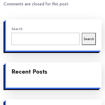
Comments are closed for this post.
Search
Search
Recent Posts