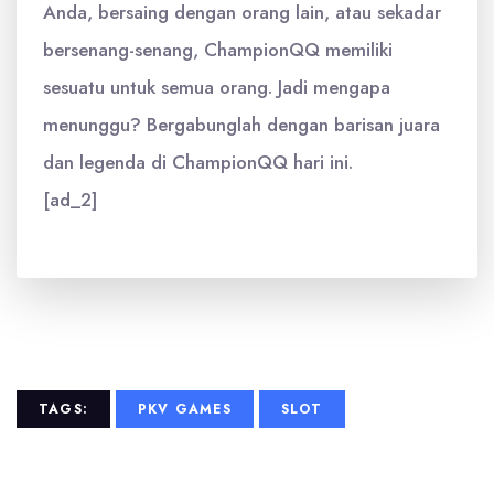
Anda, bersaing dengan orang lain, atau sekadar
bersenang-senang, ChampionQQ memiliki
sesuatu untuk semua orang. Jadi mengapa
menunggu? Bergabunglah dengan barisan juara
dan legenda di ChampionQQ hari ini.
[ad_2]
TAGS:
PKV GAMES
SLOT