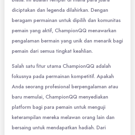
diciptakan dan legenda dilahirkan. Dengan
beragam permainan untuk dipilih dan komunitas
pemain yang aktif, ChampionQQ menawarkan
pengalaman bermain yang unik dan menarik bagi
pemain dari semua tingkat keahlian.
Salah satu fitur utama ChampionQQ adalah
fokusnya pada permainan kompetitif. Apakah
Anda seorang profesional berpengalaman atau
baru memulai, ChampionQQ menyediakan
platform bagi para pemain untuk menguji
keterampilan mereka melawan orang lain dan
bersaing untuk mendapatkan hadiah. Dari