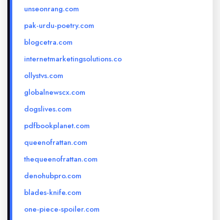
unseonrang.com
pak-urdu-poetry.com
blogcetra.com
internetmarketingsolutions.co
ollystvs.com
globalnewscx.com
dogslives.com
pdfbookplanet.com
queenofrattan.com
thequeenofrattan.com
denohubpro.com
blades-knife.com
one-piece-spoiler.com