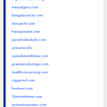
maxualguru.com
bongdasuncity.com
slot-pachi.com
freespinsslot.com
paradisefurballs.com
aveuere.info
cannabinoidtimes.com
greenproductsgui.com
healthconcerning.com
rojgarind.com
fewhour.com
18minutetimer.com
semanticseostars.com