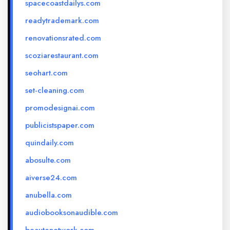
spacecoastdailys.com
readytrademark.com
renovationsrated.com
scoziarestaurant.com
seohart.com
set-cleaning.com
promodesignai.com
publicistspaper.com
quindaily.com
abosulte.com
aiverse24.com
anubella.com
audiobooksonaudible.com