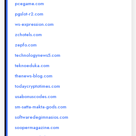
pcegame.com
pgslot-r2.com
ws-expression.com
zchotels.com
zepfo.com
technologynews5.com
teknoeduka.com
thenews-blog.com
todaycryptotimes.com
usabonuscodes.com
sm-satta-makta-gods.com
softwaredegimnasios.com
soopermagazine.com