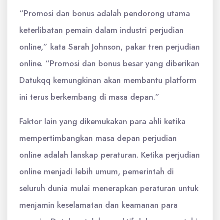
“Promosi dan bonus adalah pendorong utama
keterlibatan pemain dalam industri perjudian
online,” kata Sarah Johnson, pakar tren perjudian
online. “Promosi dan bonus besar yang diberikan
Datukqq kemungkinan akan membantu platform
ini terus berkembang di masa depan.”
Faktor lain yang dikemukakan para ahli ketika
mempertimbangkan masa depan perjudian
online adalah lanskap peraturan. Ketika perjudian
online menjadi lebih umum, pemerintah di
seluruh dunia mulai menerapkan peraturan untuk
menjamin keselamatan dan keamanan para