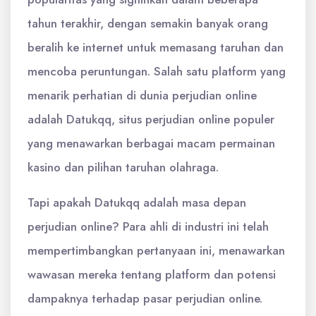
tahun terakhir, dengan semakin banyak orang
beralih ke internet untuk memasang taruhan dan
mencoba peruntungan. Salah satu platform yang
menarik perhatian di dunia perjudian online
adalah Datukqq, situs perjudian online populer
yang menawarkan berbagai macam permainan
kasino dan pilihan taruhan olahraga.
Tapi apakah Datukqq adalah masa depan
perjudian online? Para ahli di industri ini telah
mempertimbangkan pertanyaan ini, menawarkan
wawasan mereka tentang platform dan potensi
dampaknya terhadap pasar perjudian online.