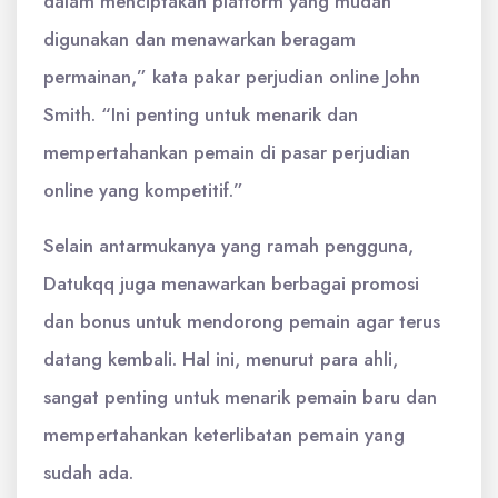
dalam menciptakan platform yang mudah
digunakan dan menawarkan beragam
permainan,” kata pakar perjudian online John
Smith. “Ini penting untuk menarik dan
mempertahankan pemain di pasar perjudian
online yang kompetitif.”
Selain antarmukanya yang ramah pengguna,
Datukqq juga menawarkan berbagai promosi
dan bonus untuk mendorong pemain agar terus
datang kembali. Hal ini, menurut para ahli,
sangat penting untuk menarik pemain baru dan
mempertahankan keterlibatan pemain yang
sudah ada.