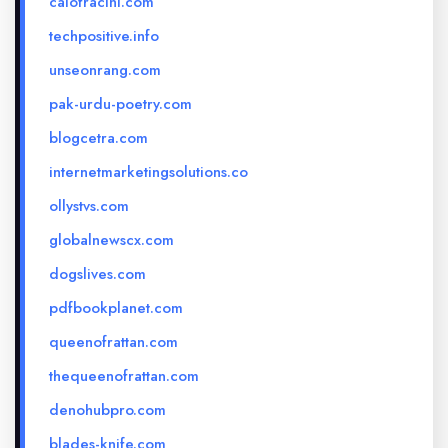
caiofracini.com
techpositive.info
unseonrang.com
pak-urdu-poetry.com
blogcetra.com
internetmarketingsolutions.co
ollystvs.com
globalnewscx.com
dogslives.com
pdfbookplanet.com
queenofrattan.com
thequeenofrattan.com
denohubpro.com
blades-knife.com