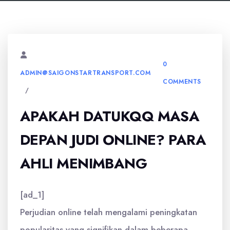
0
ADMIN@SAIGONSTARTRANSPORT.COM
COMMENTS
APAKAH DATUKQQ MASA
DEPAN JUDI ONLINE? PARA
AHLI MENIMBANG
[ad_1]
Perjudian online telah mengalami peningkatan
popularitas yang signifikan dalam beberapa