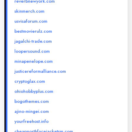
reverbnewyork.com
skinmerch.com
usvisaforum.com
bestmovierulz.com
jagalchi-trade.com
loopersound.com
minapenelope.com
justicereformalliance.com
cryptoglax.com
ohiohobbyplus.com
bogothemes.com
ajino-mingei.com
yourfreehost.info
cheapnorthfacejacketsm.com