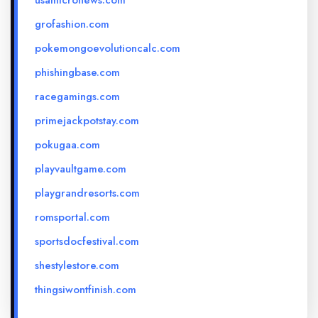
usamicronews.com
grofashion.com
pokemongoevolutioncalc.com
phishingbase.com
racegamings.com
primejackpotstay.com
pokugaa.com
playvaultgame.com
playgrandresorts.com
romsportal.com
sportsdocfestival.com
shestylestore.com
thingsiwontfinish.com