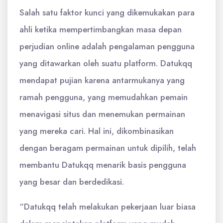
Salah satu faktor kunci yang dikemukakan para
ahli ketika mempertimbangkan masa depan
perjudian online adalah pengalaman pengguna
yang ditawarkan oleh suatu platform. Datukqq
mendapat pujian karena antarmukanya yang
ramah pengguna, yang memudahkan pemain
menavigasi situs dan menemukan permainan
yang mereka cari. Hal ini, dikombinasikan
dengan beragam permainan untuk dipilih, telah
membantu Datukqq menarik basis pengguna
yang besar dan berdedikasi.
“Datukqq telah melakukan pekerjaan luar biasa