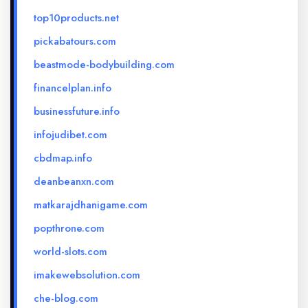
top10products.net
pickabatours.com
beastmode-bodybuilding.com
financelplan.info
businessfuture.info
infojudibet.com
cbdmap.info
deanbeanxn.com
matkarajdhanigame.com
popthrone.com
world-slots.com
imakewebsolution.com
che-blog.com