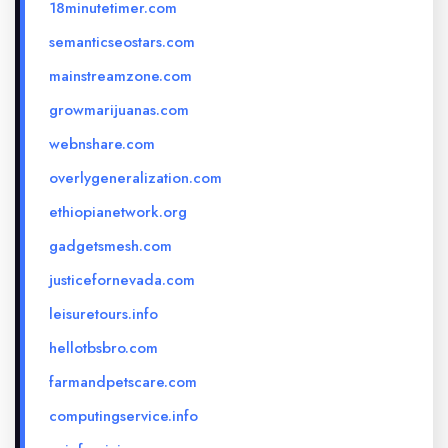
18minutetimer.com
semanticseostars.com
mainstreamzone.com
growmarijuanas.com
webnshare.com
overlygeneralization.com
ethiopianetwork.org
gadgetsmesh.com
justicefornevada.com
leisuretours.info
hellotbsbro.com
farmandpetscare.com
computingservice.info