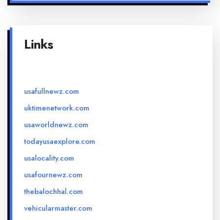
Links
usafullnewz.com
uktimenetwork.com
usaworldnewz.com
todayusaexplore.com
usalocality.com
usafournewz.com
thebalochhal.com
vehicularmaster.com