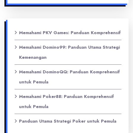
Memahami PKV Games: Panduan Komprehensif
Memahami Domino99: Panduan Utama Strategi
Kemenangan
Memahami DominoQQ: Panduan Komprehensif
untuk Pemula
Memahami Poker88: Panduan Komprehensif
untuk Pemula
Panduan Utama Strategi Poker untuk Pemula