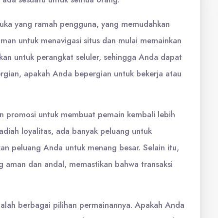
armuka yang ramah pengguna, yang memudahkan
aman untuk menavigasi situs dan mulai memainkan
lkan untuk perangkat seluler, sehingga Anda dapat
rgian, apakah Anda bepergian untuk bekerja atau
n promosi untuk membuat pemain kembali lebih
diah loyalitas, ada banyak peluang untuk
n peluang Anda untuk menang besar. Selain itu,
 aman dan andal, memastikan bahwa transaksi
dalah berbagai pilihan permainannya. Apakah Anda