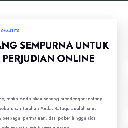
COMMENTS
YANG SEMPURNA UNTUK
PERJUDIAN ONLINE
ine, maka Anda akan senang mendengar tentang
ebutuhan taruhan Anda. Ratuqq adalah situs
 berbagai permainan, dari poker hingga slot
 ada sesuatu untuk semua orang.