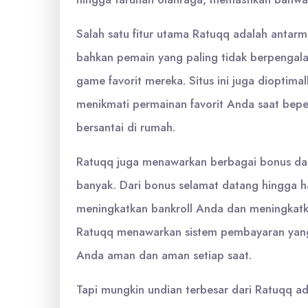
Salah satu fitur utama Ratuqq adalah ant
bahkan pemain yang paling tidak berpengal
game favorit mereka. Situs ini juga dioptima
menikmati permainan favorit Anda saat bepe
bersantai di rumah.
Ratuqq juga menawarkan berbagai bonus da
banyak. Dari bonus selamat datang hingga ha
meningkatkan bankroll Anda dan meningkatka
Ratuqq menawarkan sistem pembayaran yang
Anda aman dan aman setiap saat.
Tapi mungkin undian terbesar dari Ratuqq a