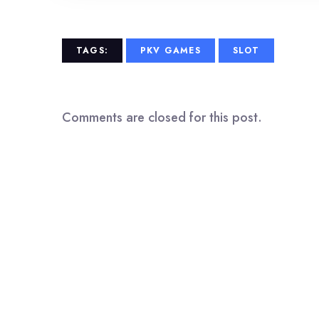
TAGS:
PKV GAMES
SLOT
Comments are closed for this post.