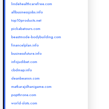
lindehealthcarefree.com
allbusinessjobs.info
top10products.net
pickabatours.com
beastmode-bodybuilding.com
financelplan.info
businessfuture.info
infojudibet.com
cbdmap.info
deanbeanxn.com
matkarajdhanigame.com
popthrone.com
world-slots.com