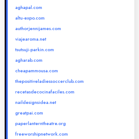
aghapal.com
altu-expo.com
authorjennijames.com
viajearoma.net
tsutsuji-parkin.com
agharab.com
cheapammousa.com
thepositiveladiessoccerclub.com
recetasdecocinafaciles.com
naildesignsidea.net
greatpai.com
paperlanterntheatre.org
freeworshipnetwork.com