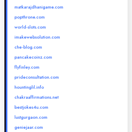
matkarajdhanigame.com
popthrone.com
world-slots.com
imakewebsolution.com
che-blog.com
pancakecoinz.com
flyfinley.com
prideconsultation.com
hountinglil.info
chakraaffirmations.net
bestjokes4u.com
lustgurgaon.com
geniejaar.com