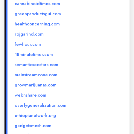
cannabinoidtimes.com
greenproductsgui.com
healthconcerning.com
rojgarind.com
fewhour.com
18minutetimer.com
semanticseostars.com
mainstreamzone.com
growmarijuanas.com
webnshare.com
overlygeneralization.com
ethiopianetwork.org
gadgetsmesh.com