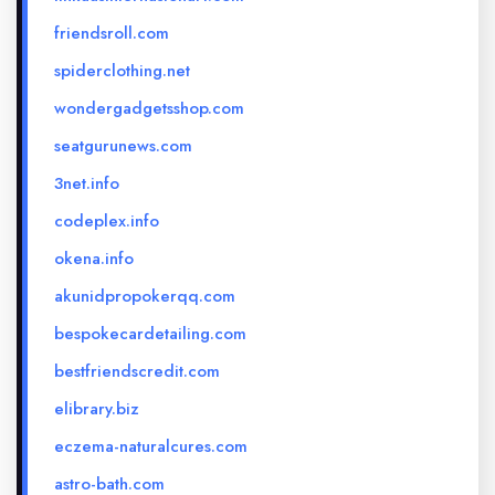
friendsroll.com
spiderclothing.net
wondergadgetsshop.com
seatgurunews.com
3net.info
codeplex.info
okena.info
akunidpropokerqq.com
bespokecardetailing.com
bestfriendscredit.com
elibrary.biz
eczema-naturalcures.com
astro-bath.com