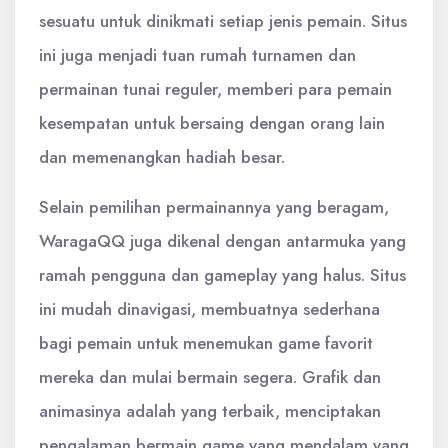
sesuatu untuk dinikmati setiap jenis pemain. Situs
ini juga menjadi tuan rumah turnamen dan
permainan tunai reguler, memberi para pemain
kesempatan untuk bersaing dengan orang lain
dan memenangkan hadiah besar.
Selain pemilihan permainannya yang beragam,
WaragaQQ juga dikenal dengan antarmuka yang
ramah pengguna dan gameplay yang halus. Situs
ini mudah dinavigasi, membuatnya sederhana
bagi pemain untuk menemukan game favorit
mereka dan mulai bermain segera. Grafik dan
animasinya adalah yang terbaik, menciptakan
pengalaman bermain game yang mendalam yang