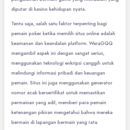
diputar di kasino kehidupan nyata.
Tentu saja, salah satu faktor terpenting bagi
pemain poker ketika memilih situs online adalah
keamanan dan keandalan platform. WaraGQQ
mengambil aspek ini dengan sangat serius,
menggunakan teknologi enkripsi canggih untuk
melindungi informasi pribadi dan keuangan
pemain. Situs ini juga menggunakan generator
nomor acak bersertifikat untuk memastikan
permainan yang adil, memberi para pemain
ketenangan pikiran mengetahui bahwa mereka
bermain di lapangan bermain yang rata.