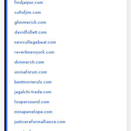
findjaipur.com
cultofjim.com
glimmerick.com
davidfollett.com
newcollegebeat.com
reverbnewyork.com
skinmerch.com
usvisaforum.com
bestmovierulz.com
jagalchi-trade.com
loopersound.com
minapenelope.com
justicereformalliance.com