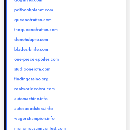
dogslives.com
pdfbookplanet.com
queenofrattan.com
thequeenofrattan.com
denohubpro.com
blades-knife.com
one-piece-spoiler.com
studiooneiota.com
findingcasino.org
realworldcobra.com
automachine.info
autospeedsters.info
wagerchampion.info
monomousumicontest.com