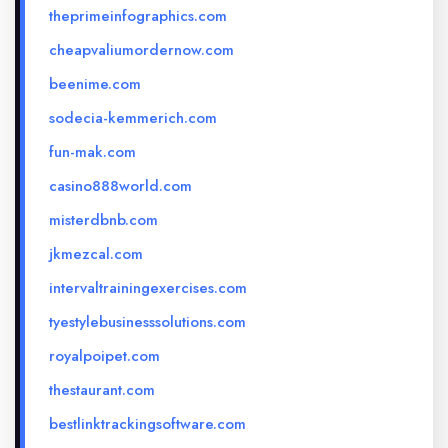
theprimeinfographics.com
cheapvaliumordernow.com
beenime.com
sodecia-kemmerich.com
fun-mak.com
casino888world.com
misterdbnb.com
jkmezcal.com
intervaltrainingexercises.com
tyestylebusinesssolutions.com
royalpoipet.com
thestaurant.com
bestlinktrackingsoftware.com