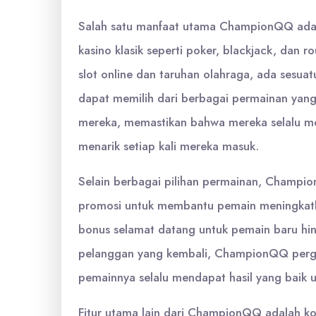
Salah satu manfaat utama ChampionQQ adala
kasino klasik seperti poker, blackjack, dan 
slot online dan taruhan olahraga, ada sesu
dapat memilih dari berbagai permainan yang 
mereka, memastikan bahwa mereka selalu m
menarik setiap kali mereka masuk.
Selain berbagai pilihan permainan, Champ
promosi untuk membantu pemain meningkatk
bonus selamat datang untuk pemain baru hin
pelanggan yang kembali, ChampionQQ pergi 
pemainnya selalu mendapat hasil yang baik u
Fitur utama lain dari ChampionQQ adalah k