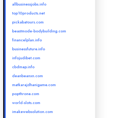
allbusinessjobs.info
top10products.net
pickabatours.com
beastmode-bodybuilding.com
financelplan.info
businessfuture.info
infojudibet.com
cbdmap.info
deanbeanxn.com
matkarajdhanigame.com
popthrone.com
world-slots.com
imakewebsolution.com