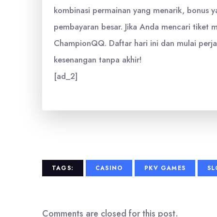
kombinasi permainan yang menarik, bonus ya
pembayaran besar. Jika Anda mencari tiket men
ChampionQQ. Daftar hari ini dan mulai per
kesenangan tanpa akhir!
[ad_2]
TAGS:
CASINO
PKV GAMES
SL
Comments are closed for this post.