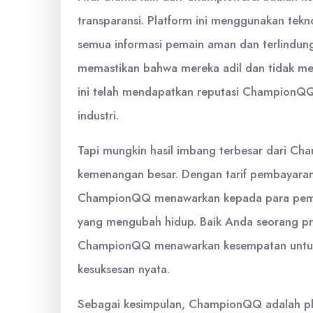
transparansi. Platform ini menggunakan tek
semua informasi pemain aman dan terlindung
memastikan bahwa mereka adil dan tidak me
ini telah mendapatkan reputasi ChampionQQ
industri.
Tapi mungkin hasil imbang terbesar dari C
kemenangan besar. Dengan tarif pembayaran 
ChampionQQ menawarkan kepada para pemai
yang mengubah hidup. Baik Anda seorang pr
ChampionQQ menawarkan kesempatan untuk
kesuksesan nyata.
Sebagai kesimpulan, ChampionQQ adalah pla