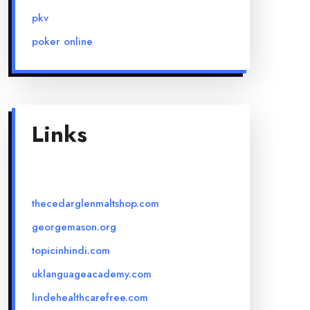
pkv
poker online
Links
thecedarglenmaltshop.com
georgemason.org
topicinhindi.com
uklanguageacademy.com
lindehealthcarefree.com