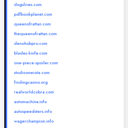
dogslives.com
pdfbookplanet.com
queenofrattan.com
thequeenofrattan.com
denohubpro.com
blades-knife.com
one-piece-spoiler.com
studiooneiota.com
findingcasino.org
realworldcobra.com
automachine.info
autospeedsters.info
wagerchampion.info