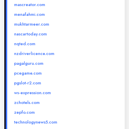
mascreator.com
menafahmi.com
mukhtarmeer.com
nascartoday.com
nqted.com
nzdriverlicence.com
pagalguru.com
pcegame.com
pgslot-r2.com
ws-expression.com
zchotels.com
zepfo.com
technologynews5.com