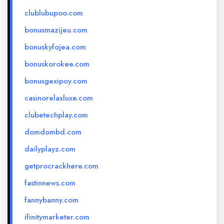
clublubupoo.com
bonusmazijeu.com
bonuskyfojea.com
bonuskorokee.com
bonusgexipoy.com
casinorelaxluxe.com
clubetechplay.com
domdombd.com
dailyplayz.com
getprocrackhere.com
fastinnews.com
fannybanny.com
ifinitymarketer.com