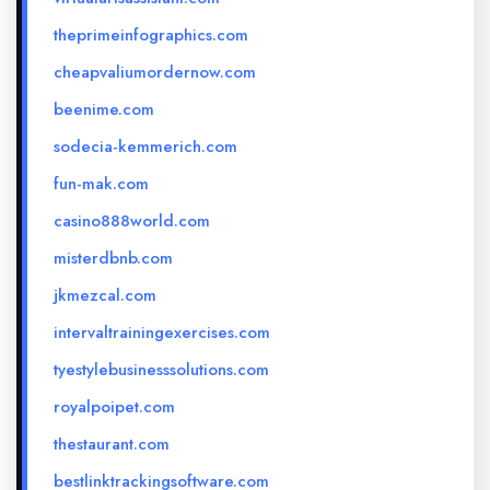
theprimeinfographics.com
cheapvaliumordernow.com
beenime.com
sodecia-kemmerich.com
fun-mak.com
casino888world.com
misterdbnb.com
jkmezcal.com
intervaltrainingexercises.com
tyestylebusinesssolutions.com
royalpoipet.com
thestaurant.com
bestlinktrackingsoftware.com