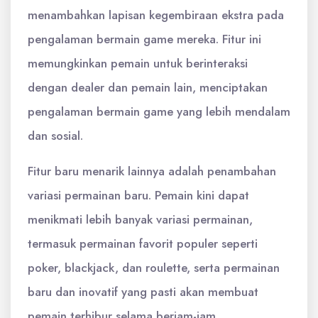
menambahkan lapisan kegembiraan ekstra pada
pengalaman bermain game mereka. Fitur ini
memungkinkan pemain untuk berinteraksi
dengan dealer dan pemain lain, menciptakan
pengalaman bermain game yang lebih mendalam
dan sosial.
Fitur baru menarik lainnya adalah penambahan
variasi permainan baru. Pemain kini dapat
menikmati lebih banyak variasi permainan,
termasuk permainan favorit populer seperti
poker, blackjack, dan roulette, serta permainan
baru dan inovatif yang pasti akan membuat
pemain terhibur selama berjam-jam.