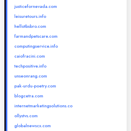
justicefornevada.com
leisuretours.info
hellotbsbro.com
farmandpetscare.com
computingservice.info
caiofracini.com
techpositive.info
unseonrang.com
pak-urdu-poetry.com
blogcetra.com
internetmarketingsolutions.co
ollystvs.com
globalnewscx.com