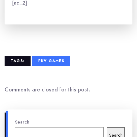
[ad_2]
TAGS:
PKV GAMES
Comments are closed for this post.
Search
Search