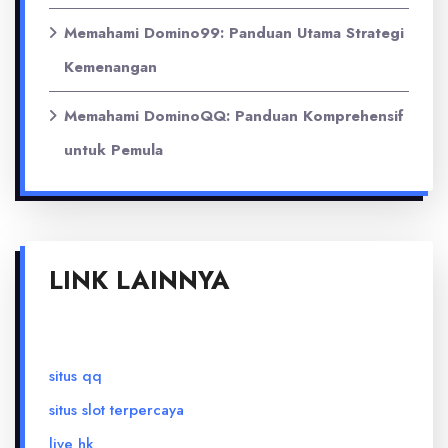
Memahami Domino99: Panduan Utama Strategi
Kemenangan
Memahami DominoQQ: Panduan Komprehensif
untuk Pemula
LINK LAINNYA
situs qq
situs slot terpercaya
live hk