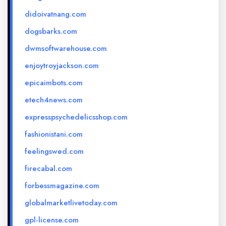
didoivatnang.com
dogsbarks.com
dwmsoftwarehouse.com
enjoytroyjackson.com
epicaimbots.com
etech4news.com
expresspsychedelicsshop.com
fashionistani.com
feelingswed.com
firecabal.com
forbessmagazine.com
globalmarketlivetoday.com
gpl-license.com