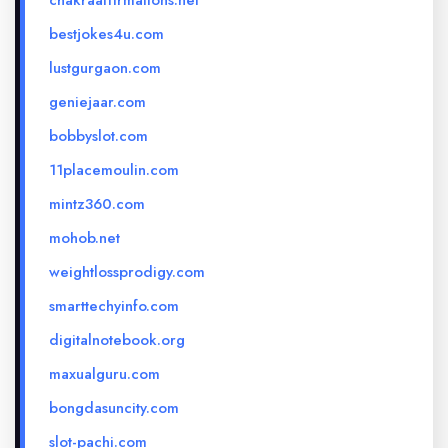
chakraaffirmations.net
bestjokes4u.com
lustgurgaon.com
geniejaar.com
bobbyslot.com
11placemoulin.com
mintz360.com
mohob.net
weightlossprodigy.com
smarttechyinfo.com
digitalnotebook.org
maxualguru.com
bongdasuncity.com
slot-pachi.com