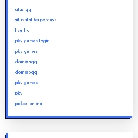
situs qq
situs slot terpercaya
live hk
pkv games login
pkv games
dominoqq
dominoqq
pkv games
pkv
poker online