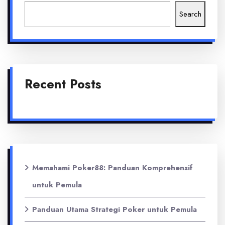
Search
Recent Posts
Memahami Poker88: Panduan Komprehensif
untuk Pemula
Panduan Utama Strategi Poker untuk Pemula