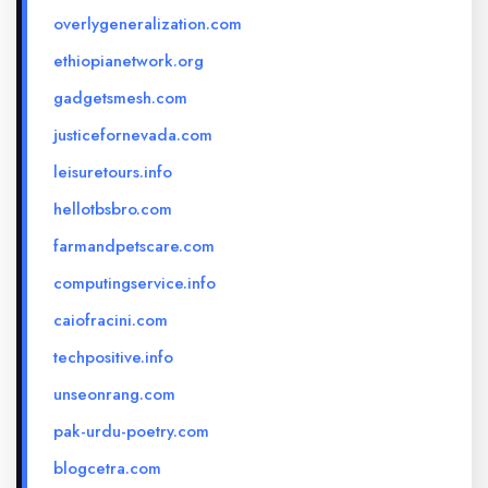
overlygeneralization.com
ethiopianetwork.org
gadgetsmesh.com
justicefornevada.com
leisuretours.info
hellotbsbro.com
farmandpetscare.com
computingservice.info
caiofracini.com
techpositive.info
unseonrang.com
pak-urdu-poetry.com
blogcetra.com