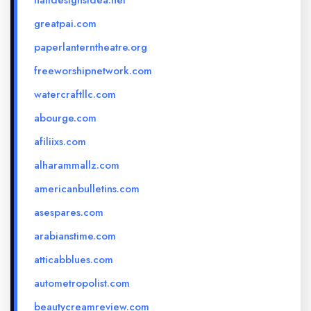
naildesignsidea.net
greatpai.com
paperlanterntheatre.org
freeworshipnetwork.com
watercraftllc.com
abourge.com
afiliixs.com
alharammallz.com
americanbulletins.com
asespares.com
arabianstime.com
atticabblues.com
autometropolist.com
beautycreamreview.com