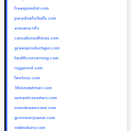
freespinsslot.com
paradisefurballs.com
aveuere.info
cannabinoidtimes.com
greenproductsgui.com
healthconcerning.com
rojgarind.com
fewhour.com
18minutetimer.com
semanticseostars.com
mainstreamzone.com
growmarijuanas.com
webnshare.com