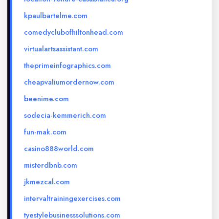
kpaulbartelme.com
comedyclubofhiltonhead.com
virtualartsassistant.com
theprimeinfographics.com
cheapvaliumordernow.com
beenime.com
sodecia-kemmerich.com
fun-mak.com
casino888world.com
misterdbnb.com
jkmezcal.com
intervaltrainingexercises.com
tyestylebusinesssolutions.com