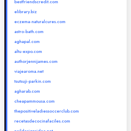
bestfriendscredit.com
elibrary.biz
eczema-naturalcures.com
astro-bath.com
aghapal.com
altu-expo.com
authorjennijames.com
viajearoma.net
tsutsuji-parkin.com
agharab.com
cheapammousa.com
thepositiveladiessoccerclub.com
recetasdecocinafaciles.com