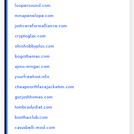
loopersound.com
minapenelope.com
justicereformalliance.com
cryptoglax.com
ohiohobbyplus.com
bogothemes.com
ajino-mingei.com
yourfreehost.info
cheapnorthfacejacketsm.com
gurjoshhomes.com
tombradydiet.com
bonthaiclub.com
casusbelli-mod.com