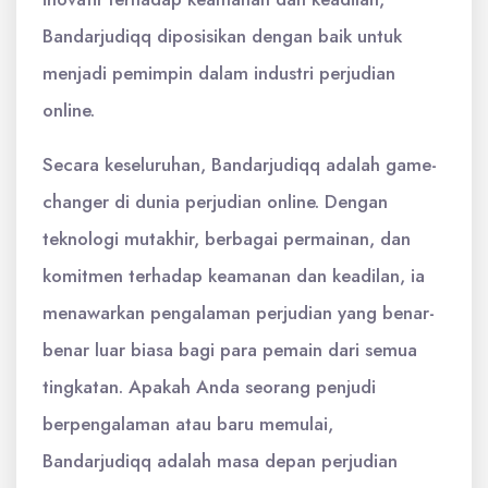
Bandarjudiqq diposisikan dengan baik untuk
menjadi pemimpin dalam industri perjudian
online.
Secara keseluruhan, Bandarjudiqq adalah game-
changer di dunia perjudian online. Dengan
teknologi mutakhir, berbagai permainan, dan
komitmen terhadap keamanan dan keadilan, ia
menawarkan pengalaman perjudian yang benar-
benar luar biasa bagi para pemain dari semua
tingkatan. Apakah Anda seorang penjudi
berpengalaman atau baru memulai,
Bandarjudiqq adalah masa depan perjudian