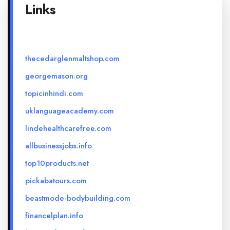
Links
thecedarglenmaltshop.com
georgemason.org
topicinhindi.com
uklanguageacademy.com
lindehealthcarefree.com
allbusinessjobs.info
top10products.net
pickabatours.com
beastmode-bodybuilding.com
financelplan.info